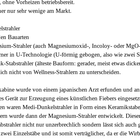
t, ohne Vorheizen betriebsbereit.
sher nur sehr wenige am Markt.
strahler
 den Bauarten
ium-Strahler (auch Magnesiumoxid-, Incoloy- oder MgO-S
mmer in U-Technologie (U-förmig gebogen, also wie zwei S
k-Stabstrahler (älteste Bauform: gerader, meist etwas dick
lich nicht von Wellness-Strahlern zu unterscheiden.
tkabine wurde von einem japanischen Arzt erfunden und anf
s Gerät zur Erzeugung eines künstlichen Fiebers eingesetzt.
nen waren Medi-Dunkelstrahler in Form eines Keramikstabe
ern wurde dann der Magnesium-Strahler entwickelt. Diese
bstrahler nicht nur unzerbrechlich sondern lässt sich auc
 zwei Einzelstäbe und ist somit verträglicher, da er die Wir