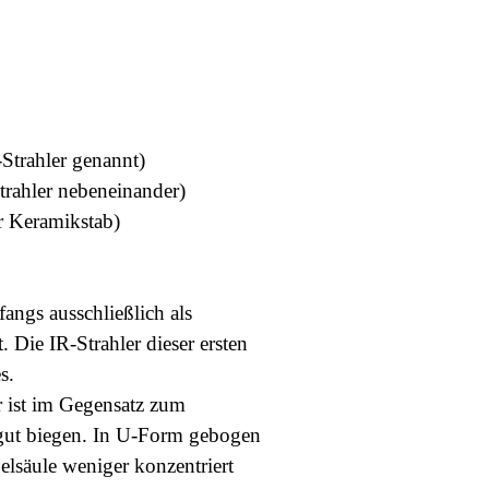
trahler genannt)
trahler nebeneinander)
er Keramikstab)
angs ausschließlich als
 Die IR-Strahler dieser ersten
s.
r ist im Gegensatz zum
h gut biegen. In U-Form gebogen
belsäule weniger konzentriert