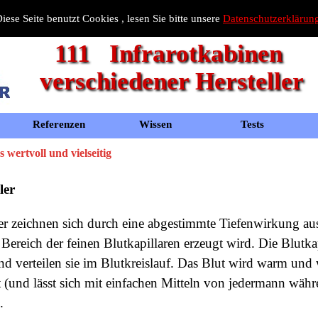
iese Seite benutzt Cookies , lesen Sie bitte unsere
Datenschutzerklärun
111   Infrarotkabinen 
verschiedener Hersteller
Referenzen
Wissen
Tests
 wertvoll und vielseitig
ler
er zeichnen sich durch eine abgestimmte Tiefenwirkung aus
Bereich der feinen Blutkapillaren erzeugt wird. Die Blutk
nd verteilen sie im Blutkreislauf. Das Blut wird warm und
 (und lässt sich mit einfachen Mitteln von jedermann währ
.