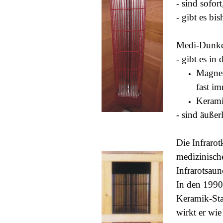
- sind sofor
- gibt es bi
Medi-Dunkel
- gibt es in
Magnes
fast i
Kerami
- sind äußer
Die Infraro
medizinische
Infrarotsau
In den 1990
Keramik-Sta
wirkt er wie