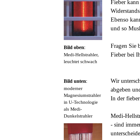
Fieber kann
Widerstands
Ebenso kann
und so Musk
Fragen Sie b
Bild oben
:
Fieber bei 
Medi-Hellstrahler,
leuchtet schwach
Wir untersc
Bild unten
:
moderner
abgeben und
Magnesiumstrahler
In der fieb
in U-Technologie
als Medi-
Medi-Hellstr
Dunkelstrahler
- sind imme
unterscheid